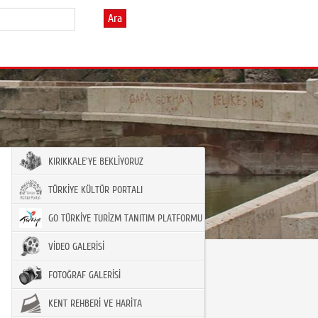
Ara
KIRIKKALE'YE BEKLİYORUZ
TÜRKİYE KÜLTÜR PORTALI
GO TÜRKİYE TURİZM TANITIM PLATFORMU
VİDEO GALERİSİ
FOTOĞRAF GALERİSİ
KENT REHBERİ VE HARİTA