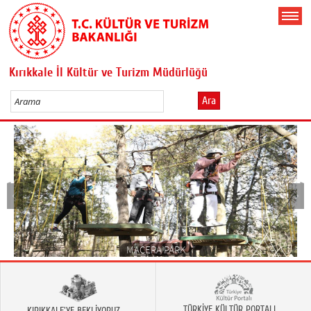
Kırıkkale İl Kültür ve Turizm Müdürlüğü
Ara
MACERA PARK
TÜRKİYE KÜLTÜR PORTALI
KIRIKKALE'YE BEKLİYORUZ