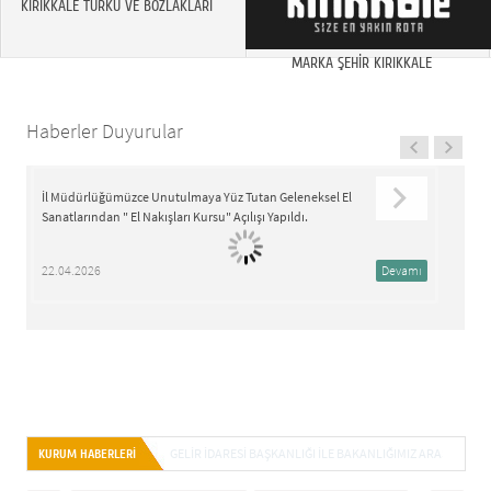
KIRIKKALE TÜRKÜ VE BOZLAKLARI
MARKA ŞEHİR KIRIKKALE
Haberler Duyurular
İl Müdürlüğümüzce Unutulmaya Yüz Tutan Geleneksel El
15
Sanatlarından " El Nakışları Kursu" Açılışı Yapıldı.
22.04.2026
Devamı
2
İZINSIZ KIRALAMA FAALIYETLERINE İLIŞKIN DUYURU
KURUM HABERLERİ