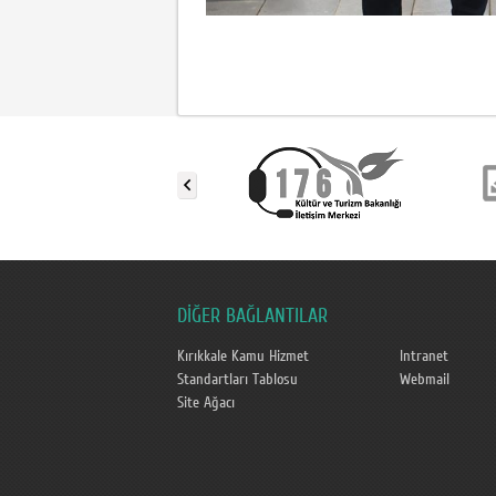
DİĞER BAĞLANTILAR
Kırıkkale Kamu Hizmet
Intranet
Standartları Tablosu
Webmail
Site Ağacı